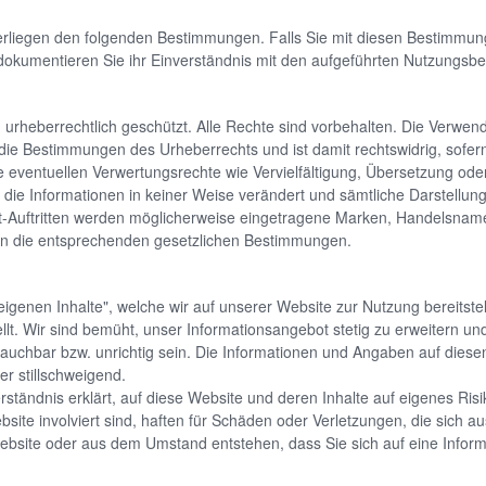
rliegen den folgenden Bestimmungen. Falls Sie mit diesen Bestimmunge
n dokumentieren Sie ihr Einverständnis mit den aufgeführten Nutzungsb
ind urheberrechtlich geschützt. Alle Rechte sind vorbehalten. Die Ver
e Bestimmungen des Urheberrechts und ist damit rechtswidrig, sofern 
he eventuellen Verwertungsrechte wie Vervielfältigung, Übersetzung o
n die Informationen in keiner Weise verändert und sämtliche Darstell
et-Auftritten werden möglicherweise eingetragene Marken, Handelsn
ten die entsprechenden gesetzlichen Bestimmungen.
eigenen Inhalte", welche wir auf unserer Website zur Nutzung bereitste
t. Wir sind bemüht, unser Informationsangebot stetig zu erweitern und
auchbar bzw. unrichtig sein. Die Informationen und Angaben auf diese
er stillschweigend.
ständnis erklärt, auf diese Website und deren Inhalte auf eigenes Risi
ebsite involviert sind, haften für Schäden oder Verletzungen, die sic
site oder aus dem Umstand entstehen, dass Sie sich auf eine Informati