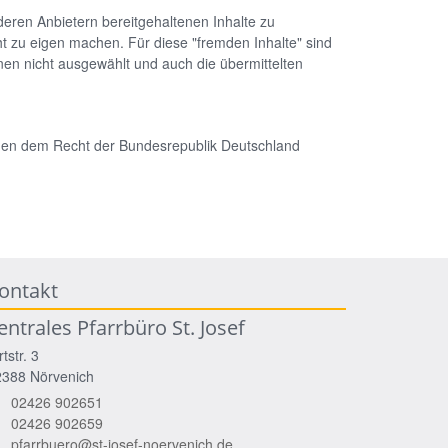
deren Anbietern bereitgehaltenen Inhalte zu
ht zu eigen machen. Für diese "fremden Inhalte" sind
ionen nicht ausgewählt und auch die übermittelten
egen dem Recht der Bundesrepublik Deutschland
ontakt
entrales Pfarrbüro St. Josef
rtstr. 3
2388
Nörvenich
02426 902651
02426 902659
pfarrbuero@st-josef-noervenich.de