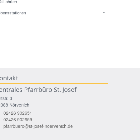
allfahrten
ebensstationen
ontakt
entrales Pfarrbüro St. Josef
rtstr. 3
2388
Nörvenich
02426 902651
02426 902659
pfarrbuero@st-josef-noervenich.de