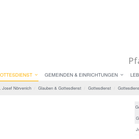
Pf
GOTTESDIENST
GEMEINDEN & EINRICHTUNGEN
LEB
t. Josef Nörvenich
Glauben & Gottesdienst
Gottesdienst
Gottesdiens
G
G
J